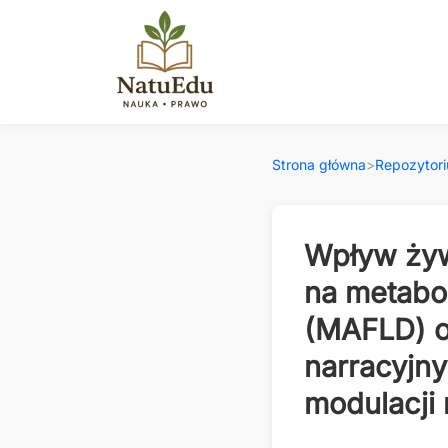
Strona główna
>
Repozytor
Wpływ żyw
na metabo
(MAFLD) o
narracyjn
modulacji 