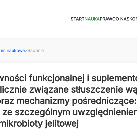
START
NAUKA
PRAWO
O NAS
KO
ium naukowe
>
Badanie
ności funkcjonalnej i suplement
licznie związane stłuszczenie wą
raz mechanizmy pośredniczące:
y ze szczególnym uwzględnienie
mikrobioty jelitowej