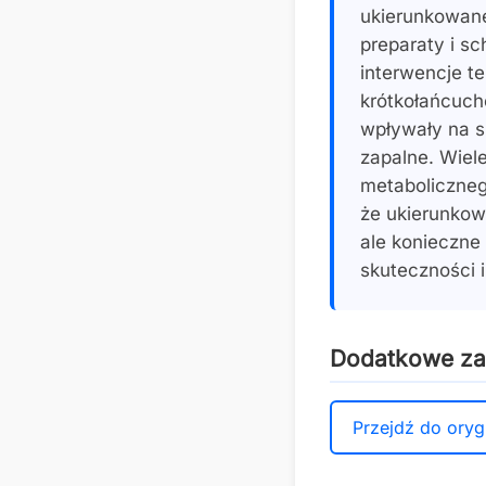
ukierunkowane
preparaty i s
interwencje t
krótkołańcuch
wpływały na s
zapalne. Wiel
metaboliczneg
że ukierunkow
ale konieczne
skuteczności 
Dodatkowe z
Przejdź do oryg