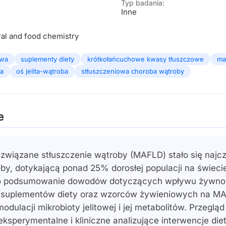
Typ badania:
Inne
ral and food chemistry
owa
suplementy diety
krótkołańcuchowe kwasy tłuszczowe
ma
a
oś jelita-wątroba
stłuszczeniowa choroba wątroby
e
 związane stłuszczenie wątroby (MAFLD) stało się najc
by, dotykającą ponad 25% dorosłej populacji na świeci
ło podsumowanie dowodów dotyczących wpływu żywno
, suplementów diety oraz wzorców żywieniowych na M
dulacji mikrobioty jelitowej i jej metabolitów. Przegląd
eksperymentalne i kliniczne analizujące interwencje di