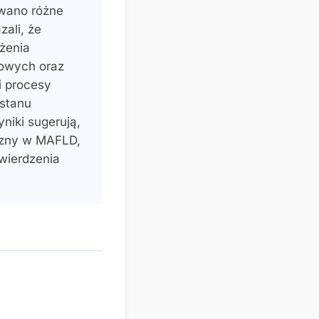
owano różne
ali, że
żenia
towych oraz
i procesy
stanu
niki sugerują,
yczny w MAFLD,
wierdzenia