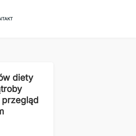
NTAKT
ów diety
troby
 przegląd
m