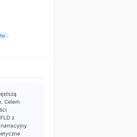
fld
zęstszą
e. Celem
ści
AFLD z
 narracyjny
etetyczne