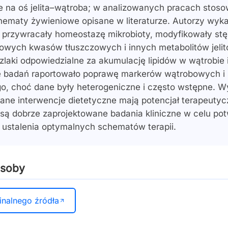
 na oś jelita–wątroba; w analizowanych pracach stos
chematy żywieniowe opisane w literaturze. Autorzy wykaz
e przywracały homeostazę mikrobioty, modyfikowały stę
owych kwasów tłuszczowych i innych metabolitów jeli
zlaki odpowiedzialne za akumulację lipidów w wątrobie 
e badań raportowało poprawę markerów wątrobowych i 
o, choć dane były heterogeniczne i często wstępne. Wy
ane interwencje dietetyczne mają potencjał terapeut
 są dobrze zaprojektowane badania kliniczne w celu pot
i ustalenia optymalnych schematów terapii.
asoby
inalnego źródła