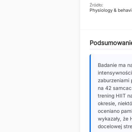
Źródło:
Physiology & behavi
Podsumowani
Badanie ma na
intensywności
zaburzeniami
na 42 samcach
trening HIIT n
okresie, niek
oceniano pami
wykazały, że 
docelowej stre