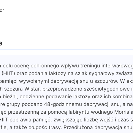
or
e
 celu ocenę ochronnego wpływu treningu interwałoweg
 (HIIT) oraz podania laktozy na szlak sygnałowy związa
 pamięci wywołanymi deprywacją snu u szczurów. W ek
 szczura Wistar, przeprowadzono sześciotygodniowe i
a bieżni, codzienne podawanie laktozy oraz ich kombina
tóre grupy poddano 48-godzinnemu deprywacji snu, a na
ęć przestrzenną za pomocą labiryntu wodnego Morris'a
HIIT poprawia pamięć, zwiększając liczbę wejść i czas
fie, a także długość trasy. Przedłużona deprywacja snu