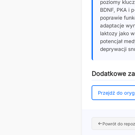
poziomy klucz
BDNF, PKA i p-
poprawie funk
adaptacje wy
laktozy jako 
potencjał med
deprywacji sn
Dodatkowe z
Przejdź do oryg
Powrót do repoz