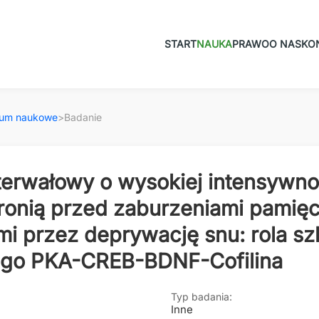
START
NAUKA
PRAWO
O NAS
KO
ium naukowe
>
Badanie
terwałowy o wysokiej intensywnoś
ronią przed zaburzeniami pamięc
i przez deprywację snu: rola sz
go PKA-CREB-BDNF-Cofilina
Typ badania:
Inne