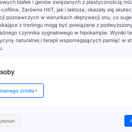
owych białek i genów związanych z plastycznością móz
cofilina. Zarówno HIIT, jak i laktoza, okazały się skute
cji poznawczych w warunkach deprywacji snu, co suger
nikające z treningu mogą być powiązane z podwyższo
ważnego czynnika sygnałowego w hipokampie. Wyniki te
ycyny naturalnej i terapii wspomagających pamięć w st
u.
asoby
inalnego źródła
ytorium
P