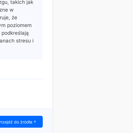
gu, takich jak
czne w
uje, że
nym poziomem
 podkreślają
anach stresu i
rzejdź do źródła