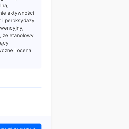
lną;
nie aktywności
 i peroksydazy
ewencyjny,
, że etanolowy
jący
yczne i ocena