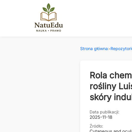
Strona główna
>
Repozytor
Rola chem
rośliny Lu
skóry ind
Data publikacji:
2025-11-18
Źródło:
Cutaneous and ocula