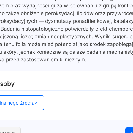
zem oraz wydajności guza w porównaniu z grupą kontro
 także obniżenie peroksydacji lipidów oraz przywróce
oksydacyjnych — dysmutazy ponadtlenkowej, katalazy
. Badania histopatologiczne potwierdziły efekt chemopr
ejszoną liczbę zmian neoplastycznych. Wyniki sugerują
a tenuifolia może mieć potencjał jako środek zapobiega
 skóry, jednak konieczne są dalsze badania mechanist
a przed zastosowaniem klinicznym.
asoby
inalnego źródła