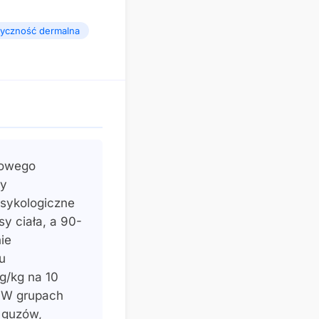
syczność dermalna
lowego
ry
sykologiczne
y ciała, a 90-
ie
u
g/kg na 10
. W grupach
 guzów,