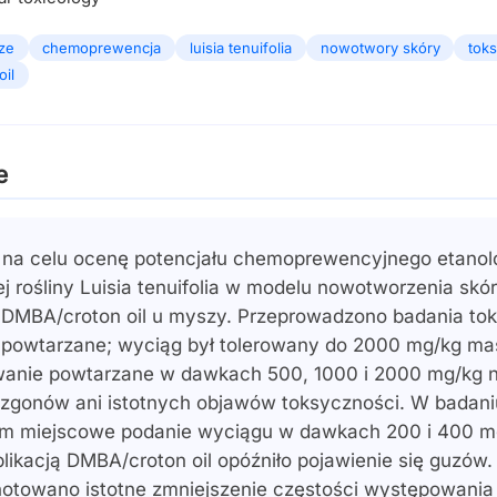
ze
chemoprewencja
luisia tenuifolia
nowotwory skóry
tok
il
e
 na celu ocenę potencjału chemoprewencyjnego etano
j rośliny Luisia tenuifolia w modelu nowotworzenia skó
MBA/croton oil u myszy. Przeprowadzono badania tok
 powtarzane; wyciąg był tolerowany do 2000 mg/kg mas
anie powtarzane w dawkach 500, 1000 i 2000 mg/kg n
zgonów ani istotnych objawów toksyczności. W badani
ym miejscowe podanie wyciągu w dawkach 200 i 400 m
plikacją DMBA/croton oil opóźniło pojawienie się guzów
otowano istotne zmniejszenie częstości występowania