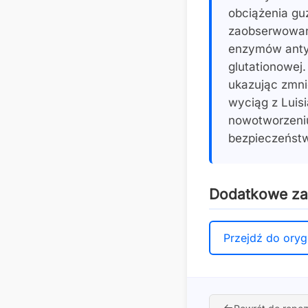
obciążenia gu
zaobserwowano
enzymów anty
glutationowej
ukazując zmni
wyciąg z Luisi
nowotworzeniu
bezpieczeństw
Dodatkowe z
Przejdź do oryg