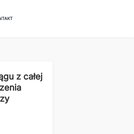
NTAKT
gu z całej
rzenia
szy