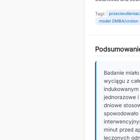
Tagi:
przeciwutleniac
model DMBA/croton o
Podsumowani
Badanie miało
wyciągu z całe
indukowanym D
jednorazowe i
dniowe stosow
spowodowało 
interwencyjn
minut przed a
leczonych odn