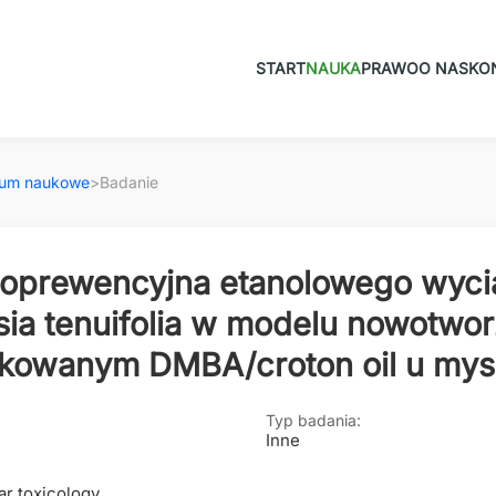
START
NAUKA
PRAWO
O NAS
KO
ium naukowe
>
Badanie
oprewencyjna etanolowego wycią
isia tenuifolia w modelu nowotwo
ukowanym DMBA/croton oil u my
Typ badania:
Inne
r toxicology