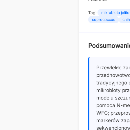
Tagi:
mikrobiota jelit
coprococcus
chiń
Podsumowani
Przewlekłe za
przednowotwor
tradycyjnego 
mikrobioty pr
modelu szczu
pomocą N-met
WFC; przeprow
markerów zapa
sekwencjonowa