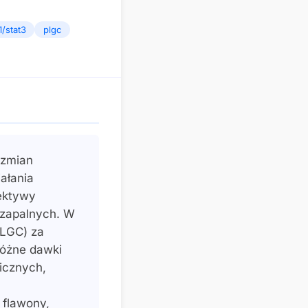
1/stat3
plgc
 zmian
ałania
ektywy
 zapalnych. W
LGC) za
óżne dawki
icznych,
 flawony,