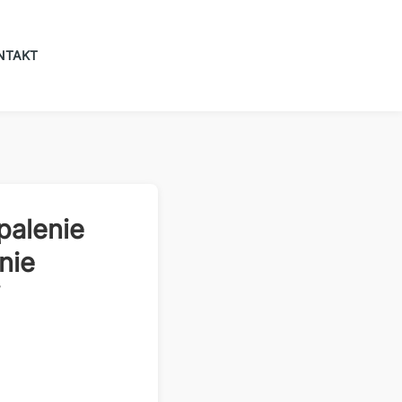
NTAKT
palenie
nie
j