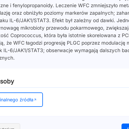
zne i fenylopropanoidy. Leczenie WFC zmniejszyło met
splazję oraz obniżyło poziomy markerów zapalnych; za
aku IL-6/JAK1/STAT3. Efekt był zależny od dawki. Je
wnowagę mikrobioty przewodu pokarmowego, zwiększaj
ość Coprococcus, która była istotnie skorelowana z PCN
ją, że WFC łagodzi progresję PLGC poprzez modulację m
k IL-6/JAK1/STAT3; obserwacje wymagają dalszych bad
znych.
asoby
inalnego źródła