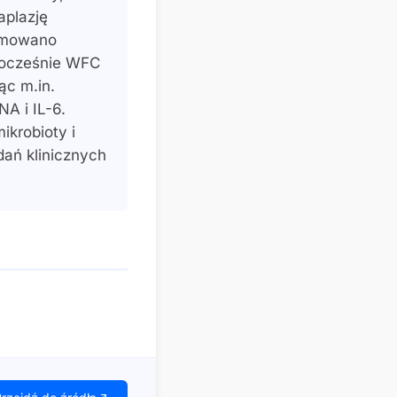
aplazję
hamowano
dnocześnie WFC
ąc m.in.
A i IL-6.
ikrobioty i
ań klinicznych