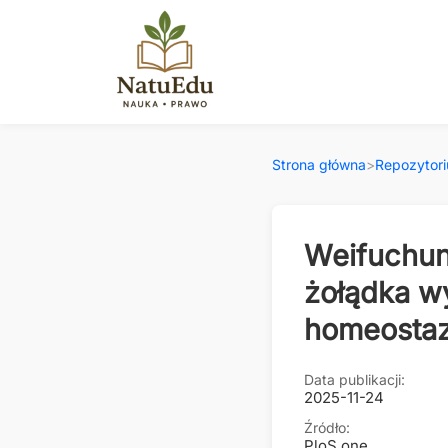
Strona główna
>
Repozytor
Weifuchun
żołądka w
homeostaz
Data publikacji:
2025-11-24
Źródło:
PloS one