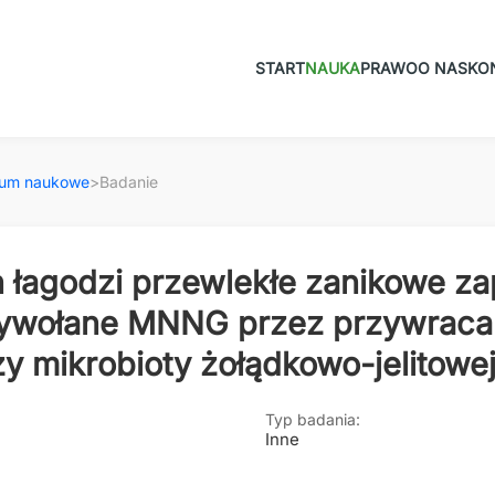
START
NAUKA
PRAWO
O NAS
KO
ium naukowe
>
Badanie
 łagodzi przewlekłe zanikowe za
ywołane MNNG przez przywraca
y mikrobioty żołądkowo-jelitowe
Typ badania:
Inne