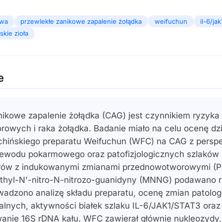
owa
przewlekłe zanikowe zapalenie żołądka
weifuchun
il-6/jak
skie zioła
e
nikowe zapalenie żołądka (CAG) jest czynnikiem ryzyka
owych i raka żołądka. Badanie miało na celu ocenę dzi
chińskiego preparatu Weifuchun (WFC) na CAG z persp
zewodu pokarmowego oraz patofizjologicznych szlaków
rów z indukowanymi zmianami przednowotworowymi (P
hyl-N'-nitro-N-nitrozo-guanidyny (MNNG) podawano r
adzono analizę składu preparatu, ocenę zmian patolog
lnych, aktywności białek szlaku IL-6/JAK1/STAT3 oraz
nie 16S rDNA kału. WFC zawierał głównie nukleozydy,