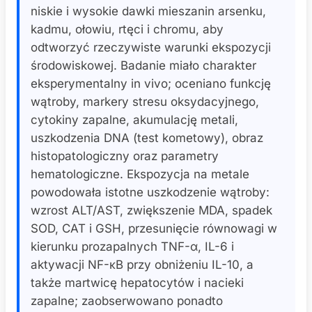
niskie i wysokie dawki mieszanin arsenku,
kadmu, ołowiu, rtęci i chromu, aby
odtworzyć rzeczywiste warunki ekspozycji
środowiskowej. Badanie miało charakter
eksperymentalny in vivo; oceniano funkcję
wątroby, markery stresu oksydacyjnego,
cytokiny zapalne, akumulację metali,
uszkodzenia DNA (test kometowy), obraz
histopatologiczny oraz parametry
hematologiczne. Ekspozycja na metale
powodowała istotne uszkodzenie wątroby:
wzrost ALT/AST, zwiększenie MDA, spadek
SOD, CAT i GSH, przesunięcie równowagi w
kierunku prozapalnych TNF-α, IL-6 i
aktywacji NF-κB przy obniżeniu IL-10, a
także martwicę hepatocytów i nacieki
zapalne; zaobserwowano ponadto