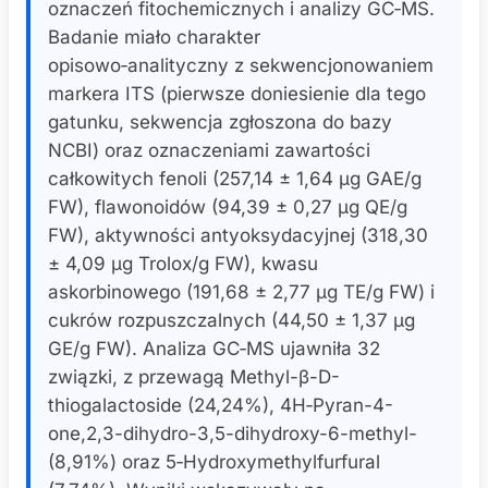
oznaczeń fitochemicznych i analizy GC‑MS.
Badanie miało charakter
opisowo‑analityczny z sekwencjonowaniem
markera ITS (pierwsze doniesienie dla tego
gatunku, sekwencja zgłoszona do bazy
NCBI) oraz oznaczeniami zawartości
całkowitych fenoli (257,14 ± 1,64 µg GAE/g
FW), flawonoidów (94,39 ± 0,27 µg QE/g
FW), aktywności antyoksydacyjnej (318,30
± 4,09 µg Trolox/g FW), kwasu
askorbinowego (191,68 ± 2,77 µg TE/g FW) i
cukrów rozpuszczalnych (44,50 ± 1,37 µg
GE/g FW). Analiza GC‑MS ujawniła 32
związki, z przewagą Methyl-β-D-
thiogalactoside (24,24%), 4H‑Pyran-4-
one,2,3-dihydro-3,5-dihydroxy-6-methyl-
(8,91%) oraz 5‑Hydroxymethylfurfural