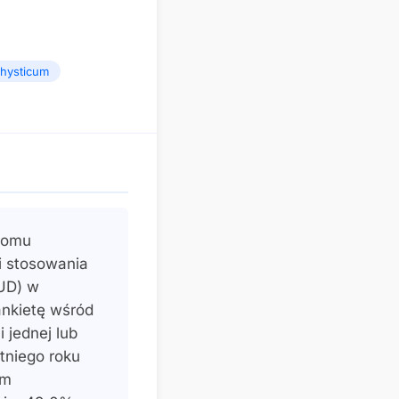
thysticum
atomu
i stosowania
UD) w
ankietę wśród
 jednej lub
tniego roku
em