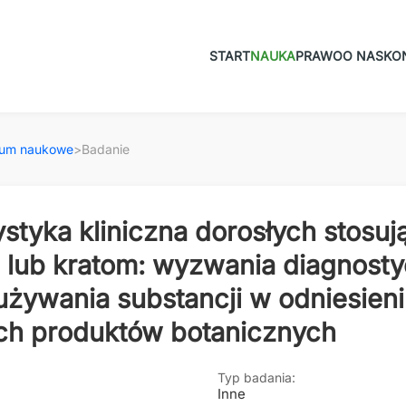
START
NAUKA
PRAWO
O NAS
KO
ium naukowe
>
Badanie
styka kliniczna dorosłych stosuj
 lub kratom: wyzwania diagnost
używania substancji w odniesien
ch produktów botanicznych
Typ badania:
Inne