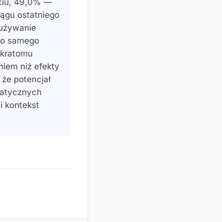
ciu, 49,0% —
iągu ostatniego
„używanie
ego samego
y kratomu
iem niż efekty
 że potencjał
matycznych
i kontekst