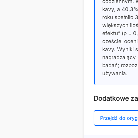
codziennym. W
kavy, a 40,3%
roku spełniło
większych ilo
efektu” (p = 0
częściej ocen
kavy. Wyniki s
nagradzający 
badań; rozpoz
używania.
Dodatkowe z
Przejdź do oryg