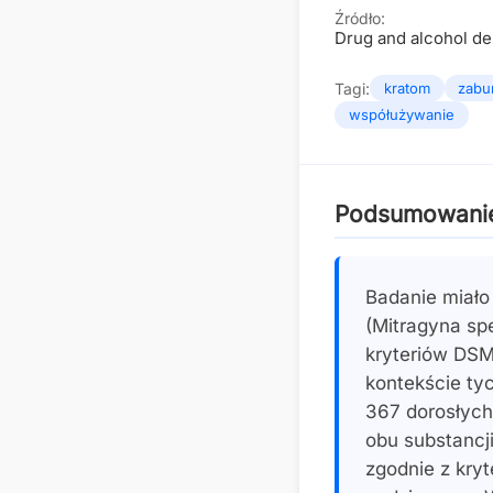
Źródło:
Drug and alcohol d
Tagi:
kratom
zabu
współużywanie
Podsumowani
Badanie miało
(Mitragyna sp
kryteriów DSM
kontekście ty
367 dorosłych
obu substancj
zgodnie z kry