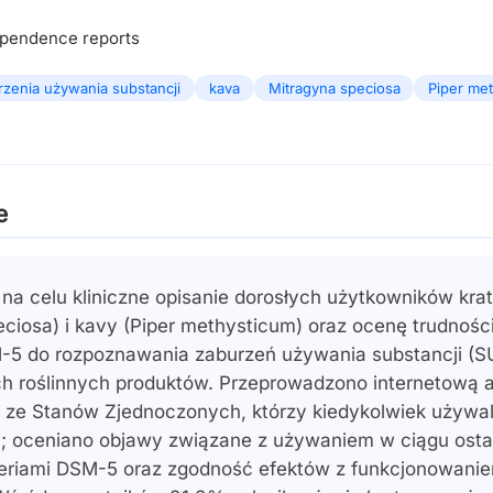
ependence reports
rzenia używania substancji
kava
Mitragyna speciosa
Piper me
e
 na celu kliniczne opisanie dorosłych użytkowników kr
eciosa) i kavy (Piper methysticum) oraz ocenę trudnośc
-5 do rozpoznawania zaburzeń używania substancji (S
ch roślinnych produktów. Przeprowadzono internetową 
 ze Stanów Zjednoczonych, którzy kiedykolwiek używali
i; oceniano objawy związane z używaniem w ciągu osta
teriami DSM-5 oraz zgodność efektów z funkcjonowani