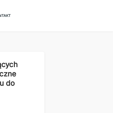
NTAKT
ących
yczne
iu do