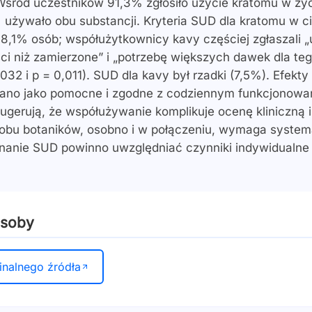
śród uczestników 91,3% zgłosiło użycie kratomu w ży
 używało obu substancji. Kryteria SUD dla kratomu w c
 38,1% osób; współużytkownicy kavy częściej zgłaszali 
ści niż zamierzone” i „potrzebę większych dawek dla t
,032 i p = 0,011). SUD dla kavy był rzadki (7,5%). Efekt
iano jako pomocne i zgodne z codziennym funkcjonowan
ugerują, że współużywanie komplikuje ocenę kliniczną i
obu botaników, osobno i w połączeniu, wymaga syste
nanie SUD powinno uwzględniać czynniki indywidualne 
asoby
inalnego źródła