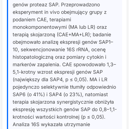
genów proteaz SAP. Przeprowadzono
eksperyment in vivo obejmujący grupy z
podaniem CAE, terapiami
monokomponentowymi (MA lub LR) oraz
terapią skojarzoną (CAE+MA+LR); badanie
obejmowało analizę ekspresji genów SAP1–
10, sekwencjonowanie 16S rRNA, ocenę
histopatologiczną oraz pomiary cytokin i
markerów zapalenia. CAE spowodowało 1,3–
5,1-krotny wzrost ekspresji genów SAP
(największy dla SAP4, p ≤ 0,05). MA i LR
pojedynczo selektywnie tłumiły odpowiednio
SAP6 (o 41%) i SAP4 (o 23%), natomiast
terapia skojarzona synergistycznie obniżyła
ekspresję wszystkich genów SAP do 0,8–1,1-
krotności wartości kontrolnej (p ≤ 0,05).
Analiza 16S wykazała utrzymanie