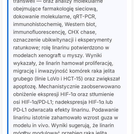
transwell — oraz analizy molekularne
obejmujące farmakologię sieciową,
dokowanie molekularne, qRT-PCR,
immunohistochemię, Western blot,
immunofluorescencję, CHX chase,
oznaczenie ubikwitynacji i eksperymenty
ratunkowe; rolę linarinu potwierdzono w
modelach xenograft u myszy. Wyniki
wykazały, że linarin hamował proliferację,
migrację i inwazyjność komórek raka jelita
grubego (linie LoVo i HCT‑15) oraz zwiększał
apoptozę. Mechanistycznie zaobserwowano
obniżenie ekspresji HIF‑1α oraz stłumienie
osi HIF‑1α/PD‑L1; nadekspresja HIF‑1α lub
PD‑L1 odwracała efekty linarinu. Podawanie
linarinu istotnie zahamowało wzrost guza w
modelu in vivo. Wyniki sugerują, że linarin
mógłby modulować przebieg raka jelita