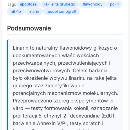
Tagi:
apoptoza
rak jelita grubego
flawonoidy
pd-l1
hif-1α
linarin
model xenograft
Podsumowanie
Linarin to naturalny flawonoidowy glikozyd o
udokumentowanych właściwościach
przeciwzapalnych, przeciwutleniających i
przeciwnowotworowych. Celem badania
było określenie wpływu linarinu na raka jelita
grubego oraz zidentyfikowanie
potencjalnych mechanizmów molekularnych.
Przeprowadzono szereg eksperymentów in
vitro — testy formowania kolonii, oznaczanie
proliferacji 5-ethynyl-2'-deoxyuridine (EdU),
barwienie Annexin V/PI, testy scratch i