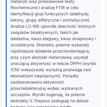
metanol) oraz przesiewowe testy
fitochemiczne i analizę FTIR w celu
identyfikacji grup funkcyjnych (aldehydy,
ketony, grupy alifatyczne i aromatyczne).
Analiza LC–MS ujawniła obecność istotnych
związków bioaktywnych, takich jak
daidzeina, kwas elagowy, kwas sinapinowy i
scutellaryna. Ekstrakty polarne wykazały
najsilniejsze działanie przeciwutleniające,
przy czym ekstrakt metanolowy uzyskał
znaczącą aktywność w teście DPPH (wyniki
IC50 wskazywały wyraźną przewagę nad
ekstraktami niepolarnymi). Ponadto
zaobserwowano aktywność
przeciwbakteryjną wobec wybranych
szczepów. Wyniki sugerują, że polarne
ekstrakty V. thapsus zasługują na dalsze