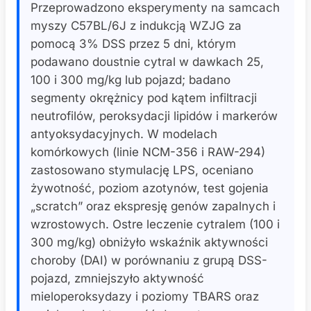
Przeprowadzono eksperymenty na samcach
myszy C57BL/6J z indukcją WZJG za
pomocą 3% DSS przez 5 dni, którym
podawano doustnie cytral w dawkach 25,
100 i 300 mg/kg lub pojazd; badano
segmenty okrężnicy pod kątem infiltracji
neutrofilów, peroksydacji lipidów i markerów
antyoksydacyjnych. W modelach
komórkowych (linie NCM-356 i RAW-294)
zastosowano stymulację LPS, oceniano
żywotność, poziom azotynów, test gojenia
„scratch” oraz ekspresję genów zapalnych i
wzrostowych. Ostre leczenie cytralem (100 i
300 mg/kg) obniżyło wskaźnik aktywności
choroby (DAI) w porównaniu z grupą DSS-
pojazd, zmniejszyło aktywność
mieloperoksydazy i poziomy TBARS oraz