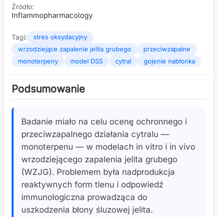
Źródło:
Inflammopharmacology
Tagi:
stres oksydacyjny
wrzodziejące zapalenie jelita grubego
przeciwzapalne
monoterpeny
model DSS
cytral
gojenie nabłonka
Podsumowanie
Badanie miało na celu ocenę ochronnego i
przeciwzapalnego działania cytralu —
monoterpenu — w modelach in vitro i in vivo
wrzodziejącego zapalenia jelita grubego
(WZJG). Problemem była nadprodukcja
reaktywnych form tlenu i odpowiedź
immunologiczna prowadząca do
uszkodzenia błony śluzowej jelita.