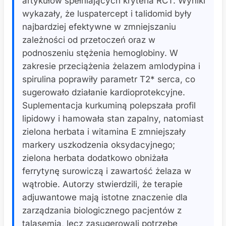
artykułów spełniających kryteria RCT. Wyniki
wykazały, że luspatercept i talidomid były
najbardziej efektywne w zmniejszaniu
zależności od przetoczeń oraz w
podnoszeniu stężenia hemoglobiny. W
zakresie przeciążenia żelazem amlodypina i
spirulina poprawiły parametr T2* serca, co
sugerowało działanie kardioprotekcyjne.
Suplementacja kurkuminą polepszała profil
lipidowy i hamowała stan zapalny, natomiast
zielona herbata i witamina E zmniejszały
markery uszkodzenia oksydacyjnego;
zielona herbata dodatkowo obniżała
ferrytynę surowiczą i zawartość żelaza w
wątrobie. Autorzy stwierdzili, że terapie
adjuwantowe mają istotne znaczenie dla
zarządzania biologicznego pacjentów z
talasemią, lecz zasugerowali potrzebę