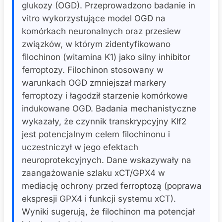
glukozy (OGD). Przeprowadzono badanie in
vitro wykorzystujące model OGD na
komórkach neuronalnych oraz przesiew
związków, w którym zidentyfikowano
filochinon (witamina K1) jako silny inhibitor
ferroptozy. Filochinon stosowany w
warunkach OGD zmniejszał markery
ferroptozy i łagodził starzenie komórkowe
indukowane OGD. Badania mechanistyczne
wykazały, że czynnik transkrypcyjny Klf2
jest potencjalnym celem filochinonu i
uczestniczył w jego efektach
neuroprotekcyjnych. Dane wskazywały na
zaangażowanie szlaku xCT/GPX4 w
mediację ochrony przed ferroptozą (poprawa
ekspresji GPX4 i funkcji systemu xCT).
Wyniki sugerują, że filochinon ma potencjał